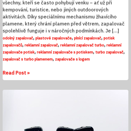
všechny, kteří se často pohybují venku – ať už při
kempování, turistice, nebo jiných outdoorových
aktivitách. Díky speciálnímu mechanismu žhavícího
plamene, který chrání plamen před větrem, zapalovač
spolehlivě funguje i v náročných podmínkách. Je […]
,
,
,
odolný zapalovač
plastové zapalovače
plnící zapalovač
potisk
,
,
,
zapalovačů
reklamní zapalovač
reklamní zapalovač turbo
reklamní
,
,
,
zapalovače potisk
reklamní zapalovače s potiskem
turbo zapalovač
,
zapalovač s turbo plamenem
zapalovače s logem
Read Post »
Zapalovač
Cricket
s
potiskem