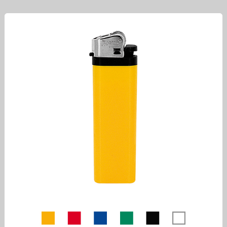
Nejlevnější
reklamní
zapalovač