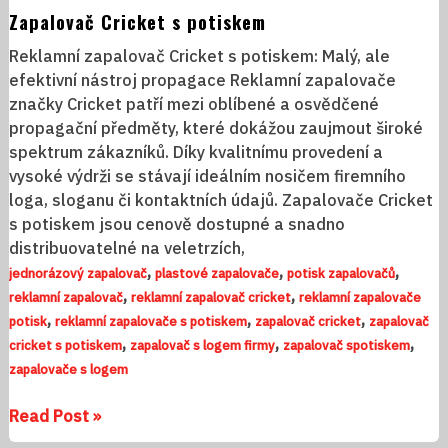
Zapalovač Cricket s potiskem
Reklamní zapalovač Cricket s potiskem: Malý, ale
efektivní nástroj propagace Reklamní zapalovače
značky Cricket patří mezi oblíbené a osvědčené
propagační předměty, které dokážou zaujmout široké
spektrum zákazníků. Díky kvalitnímu provedení a
vysoké výdrži se stávají ideálním nosičem firemního
loga, sloganu či kontaktních údajů. Zapalovače Cricket
s potiskem jsou cenově dostupné a snadno
distribuovatelné na veletrzích,
,
,
,
jednorázový zapalovač
plastové zapalovače
potisk zapalovačů
,
,
reklamní zapalovač
reklamní zapalovač cricket
reklamní zapalovače
,
,
,
potisk
reklamní zapalovače s potiskem
zapalovač cricket
zapalovač
,
,
,
cricket s potiskem
zapalovač s logem firmy
zapalovač spotiskem
zapalovače s logem
Read Post »