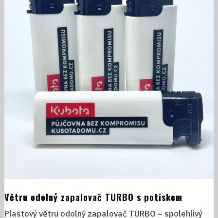
potiskem
Větru odolný zapalovač TURBO s potiskem
Plastový větru odolný zapalovač TURBO – spolehlivý