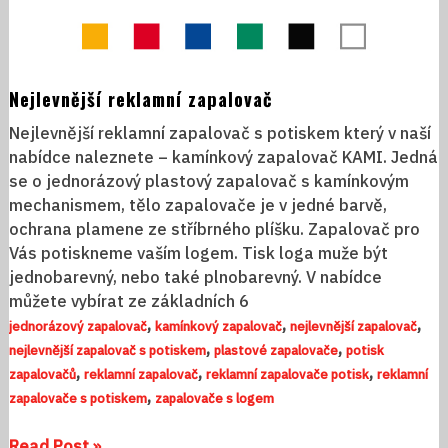
Nejlevnější reklamní zapalovač
Nejlevnější reklamní zapalovač s potiskem který v naší
nabídce naleznete – kamínkový zapalovač KAMI. Jedná
se o jednorázový plastový zapalovač s kamínkovým
mechanismem, tělo zapalovače je v jedné barvě,
ochrana plamene ze stříbrného plíšku. Zapalovač pro
Vás potiskneme vaším logem. Tisk loga muže být
jednobarevný, nebo také plnobarevný. V nabídce
můžete vybírat ze základních 6
,
,
,
jednorázový zapalovač
kamínkový zapalovač
nejlevnější zapalovač
,
,
nejlevnější zapalovač s potiskem
plastové zapalovače
potisk
,
,
,
zapalovačů
reklamní zapalovač
reklamní zapalovače potisk
reklamní
,
zapalovače s potiskem
zapalovače s logem
Read Post »