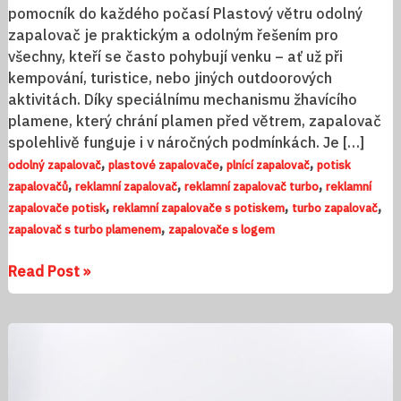
pomocník do každého počasí Plastový větru odolný
zapalovač je praktickým a odolným řešením pro
všechny, kteří se často pohybují venku – ať už při
kempování, turistice, nebo jiných outdoorových
aktivitách. Díky speciálnímu mechanismu žhavícího
plamene, který chrání plamen před větrem, zapalovač
spolehlivě funguje i v náročných podmínkách. Je […]
,
,
,
odolný zapalovač
plastové zapalovače
plnící zapalovač
potisk
,
,
,
zapalovačů
reklamní zapalovač
reklamní zapalovač turbo
reklamní
,
,
,
zapalovače potisk
reklamní zapalovače s potiskem
turbo zapalovač
,
zapalovač s turbo plamenem
zapalovače s logem
Read Post »
Zapalovač
Cricket
s
potiskem