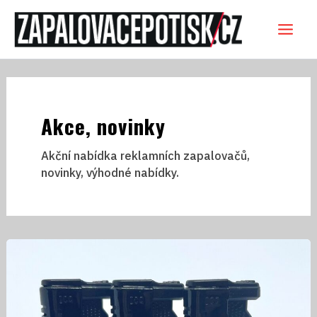
Přeskočit
Main
na
obsah
Men
Akce, novinky
Akční nabídka reklamních zapalovačů,
novinky, výhodné nabídky.
Větru
odolný
zapalovač
TURBO
s