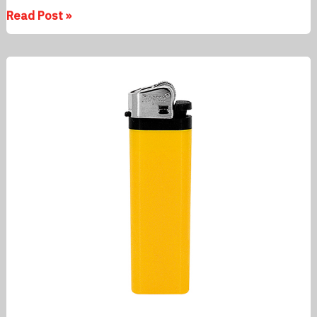
Read Post »
Nejlevnější
reklamní
zapalovač