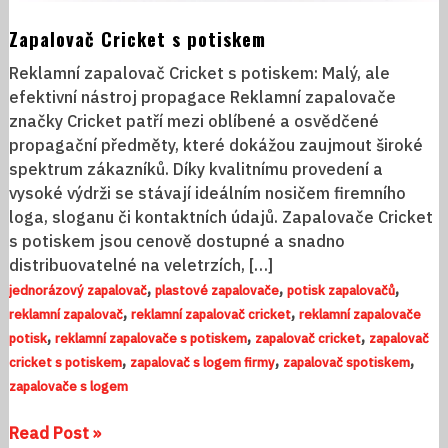
Zapalovač Cricket s potiskem
Reklamní zapalovač Cricket s potiskem: Malý, ale
efektivní nástroj propagace Reklamní zapalovače
značky Cricket patří mezi oblíbené a osvědčené
propagační předměty, které dokážou zaujmout široké
spektrum zákazníků. Díky kvalitnímu provedení a
vysoké výdrži se stávají ideálním nosičem firemního
loga, sloganu či kontaktních údajů. Zapalovače Cricket
s potiskem jsou cenově dostupné a snadno
distribuovatelné na veletrzích, […]
,
,
,
jednorázový zapalovač
plastové zapalovače
potisk zapalovačů
,
,
reklamní zapalovač
reklamní zapalovač cricket
reklamní zapalovače
,
,
,
potisk
reklamní zapalovače s potiskem
zapalovač cricket
zapalovač
,
,
,
cricket s potiskem
zapalovač s logem firmy
zapalovač spotiskem
zapalovače s logem
Read Post »